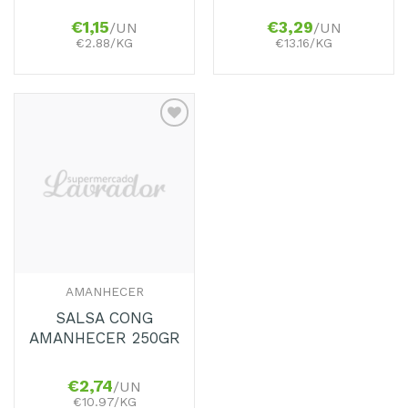
€
1,15
€
3,29
/UN
/UN
€2.88/KG
€13.16/KG
Adicionar
aos
Favoritos
AMANHECER
SALSA CONG
AMANHECER 250GR
€
2,74
/UN
€10.97/KG