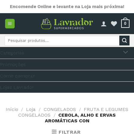
Skip
Encomende Online e levante na Loja mais próxima!
to
content
0
Pesquisar
por:
Categorias
Promoções
Como comprar
Lojas Lavrador
Início
/
Loja
/
CONGELADOS
/
FRUTA E LEGUMES
CONGELADOS
/
CEBOLA, ALHO E ERVAS
AROMÁTICAS CON
FILTRAR