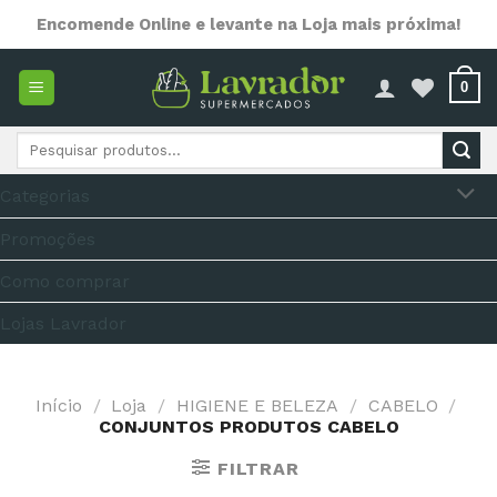
Skip
Encomende Online e levante na Loja mais próxima!
to
content
0
Pesquisar
por:
Categorias
Promoções
Como comprar
Lojas Lavrador
Início
/
Loja
/
HIGIENE E BELEZA
/
CABELO
/
CONJUNTOS PRODUTOS CABELO
FILTRAR