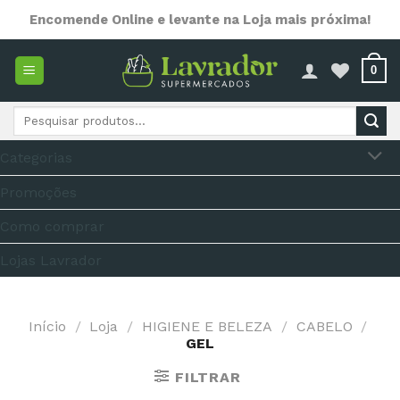
Skip
Encomende Online e levante na Loja mais próxima!
to
content
0
Pesquisar
por:
Categorias
Promoções
Como comprar
Lojas Lavrador
Início
/
Loja
/
HIGIENE E BELEZA
/
CABELO
/
GEL
FILTRAR