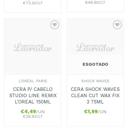
€49.90/LT
€73.20/LT
Adicionar
Adicionar
aos
aos
Favoritos
Favoritos
ESGOTADO
L'ORÉAL PARIS
SHOCK WAVES
CERA P/ CABELO
CERA SHOCK WAVES
STUDIO LINE REMIX
CLEAN CUT WAX FIX
L’OREAL 150ML
2 75ML
€
4,49
€
1,99
/UN
/UN
€29.93/LT