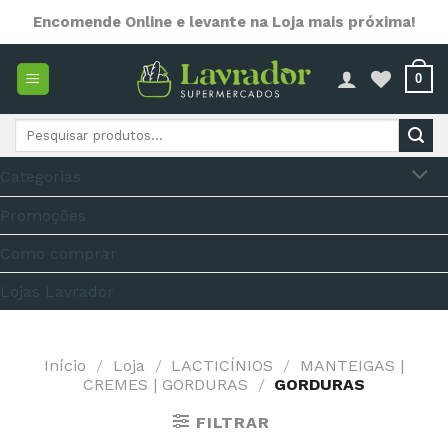
Skip
Encomende Online e levante na Loja mais próxima!
to
content
0
Pesquisar
por:
Categorias
Promoções
Como comprar
Lojas Lavrador
Início
/
Loja
/
LACTICÍNIOS
/
MANTEIGAS |
CREMES | GORDURAS
/
GORDURAS
FILTRAR