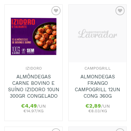
Adicionar
Adicionar
aos
aos
Favoritos
Favoritos
IZIDORO
CAMPOGRILL
ALMÔNDEGAS
ALMONDEGAS
CARNE BOVINO E
FRANGO
SUÍNO IZIDORO 10UN
CAMPOGRILL 12UN
300GR CONGELADO
CONG 360G
€
4,49
€
2,89
/UN
/UN
€14.97/KG
€8.03/KG