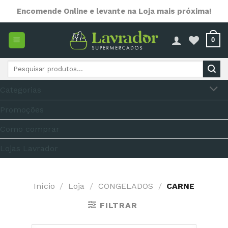
Skip
Encomende Online e levante na Loja mais próxima!
to
content
0
Pesquisar
por:
Categorias
Promoções
Como comprar
Lojas Lavrador
Início
/
Loja
/
CONGELADOS
/
CARNE
FILTRAR