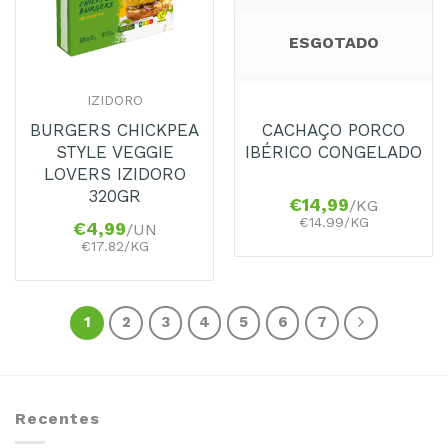
ESGOTADO
IZIDORO
BURGERS CHICKPEA
CACHAÇO PORCO
STYLE VEGGIE
IBÉRICO CONGELADO
LOVERS IZIDORO
320GR
€
14,99
/KG
€14.99/KG
€
4,99
/UN
€17.82/KG
1
2
3
4
5
6
7
Recentes