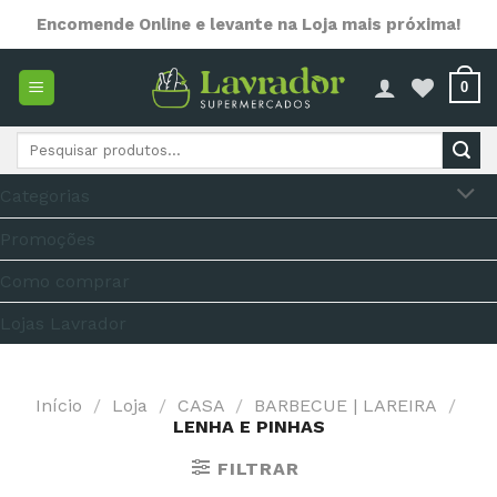
Skip
Encomende Online e levante na Loja mais próxima!
to
content
0
Pesquisar
por:
Categorias
Promoções
Como comprar
Lojas Lavrador
Início
/
Loja
/
CASA
/
BARBECUE | LAREIRA
/
LENHA E PINHAS
FILTRAR