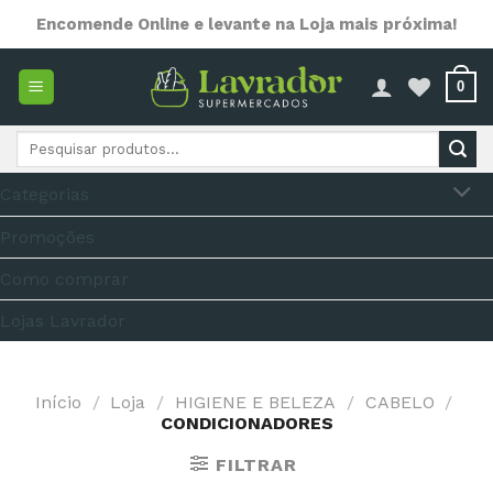
Skip
Encomende Online e levante na Loja mais próxima!
to
content
0
Pesquisar
por:
Categorias
Promoções
Como comprar
Lojas Lavrador
Início
/
Loja
/
HIGIENE E BELEZA
/
CABELO
/
CONDICIONADORES
FILTRAR