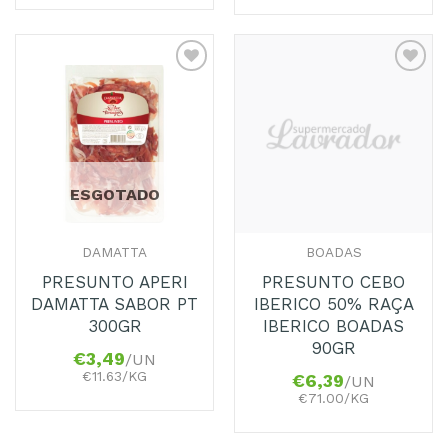
Adicionar
Adicionar
aos
aos
Favoritos
Favoritos
ESGOTADO
DAMATTA
BOADAS
PRESUNTO APERI
PRESUNTO CEBO
DAMATTA SABOR PT
IBERICO 50% RAÇA
300GR
IBERICO BOADAS
90GR
€
3,49
/UN
€11.63/KG
€
6,39
/UN
€71.00/KG