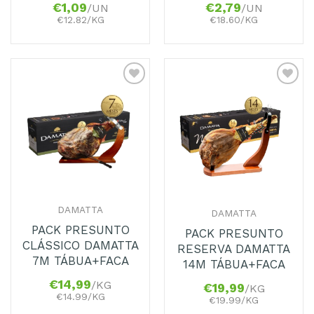
€
1,09
€
2,79
/UN
/UN
€12.82/KG
€18.60/KG
Adicionar
Adicionar
aos
aos
Favoritos
Favoritos
DAMATTA
DAMATTA
PACK PRESUNTO
PACK PRESUNTO
CLÁSSICO DAMATTA
RESERVA DAMATTA
7M TÁBUA+FACA
14M TÁBUA+FACA
€
14,99
/KG
€
19,99
/KG
€14.99/KG
€19.99/KG