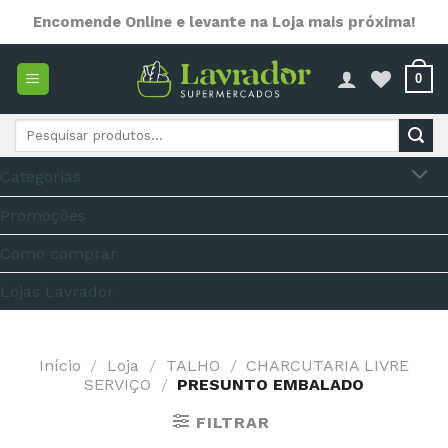
Skip
Encomende Online e levante na Loja mais próxima!
to
content
0
Pesquisar
por:
Categorias
Promoções
Como comprar
Lojas Lavrador
Início
/
Loja
/
TALHO
/
CHARCUTARIA LIVRE
SERVIÇO
/
PRESUNTO EMBALADO
FILTRAR