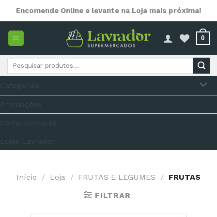
Skip
Encomende Online e levante na Loja mais próxima!
to
content
0
Pesquisar
por:
Categorias
Promoções
Como comprar
Lojas Lavrador
Início
/
Loja
/
FRUTAS E LEGUMES
/
FRUTAS
FILTRAR