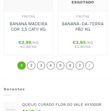
ESGOTADO
FRUTAS
FRUTAS
BANANA MADEIRA
BANANA-DA-TERRA
COR 2,5 CATII KG
PÃO KG
€
2,99
€
2,85
/KG
/KG
€2.99/KG
€2.85/KG
1
2
3
4
5
6
7
Recentes
QUEIJO CURADO FLOR DO VALE 4X100GR
€
4,39
/UN