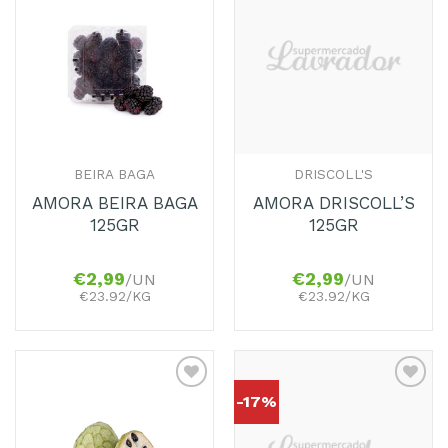
Adicionar
Adicionar
aos
aos
Favoritos
Favoritos
BEIRA BAGA
DRISCOLL'S
AMORA BEIRA BAGA
AMORA DRISCOLL’S
125GR
125GR
€
2,99
€
2,99
/UN
/UN
€23.92/KG
€23.92/KG
-17%
Adicionar
Adicionar
aos
aos
Favoritos
Favoritos