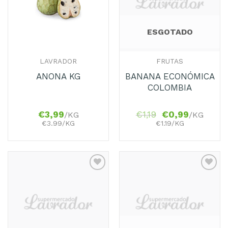
ESGOTADO
LAVRADOR
FRUTAS
BANANA ECONÓMICA
ANONA KG
COLOMBIA
€
3,99
€
1,19
€
0,99
/KG
/KG
€3.99/KG
€1.19/KG
Adicionar
Adicionar
aos
aos
Favoritos
Favoritos