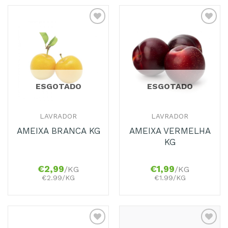
Adicionar
Adicionar
aos
aos
Favoritos
Favoritos
ESGOTADO
ESGOTADO
LAVRADOR
LAVRADOR
AMEIXA VERMELHA
AMEIXA BRANCA KG
KG
€
2,99
€
1,99
/KG
/KG
€2.99/KG
€1.99/KG