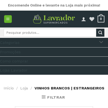
Skip
Encomende Online e levante na Loja mais próxima!
to
content
0
Pesquisar
por:
Categorias
Promoções
Como comprar
Lojas Lavrador
Início
/
Loja
/
VINHOS BRANCOS | ESTRANGEIROS
FILTRAR