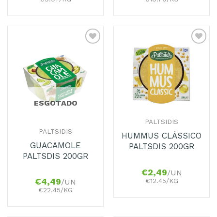
Adicionar
Adicionar
aos
aos
Favoritos
Favoritos
ESGOTADO
PALTSIDIS
PALTSIDIS
HUMMUS CLÁSSICO
GUACAMOLE
PALTSDIS 200GR
PALTSDIS 200GR
€
2,49
/UN
€12.45/KG
€
4,49
/UN
€22.45/KG