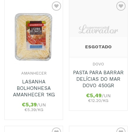
Adicionar
Adicionar
aos
aos
Favoritos
Favoritos
ESGOTADO
DOVO
PASTA PARA BARRAR
AMANHECER
DELÍCIAS DO MAR
LASANHA
DOVO 450GR
BOLHONHESA
AMANHECER 1KG
€
5,49
/UN
€12.20/KG
€
5,39
/UN
€5.39/KG