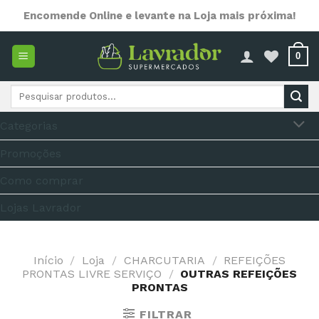
Skip
Encomende Online e levante na Loja mais próxima!
to
content
0
Pesquisar
por:
Categorias
Promoções
Como comprar
Lojas Lavrador
Início
/
Loja
/
CHARCUTARIA
/
REFEIÇÕES
PRONTAS LIVRE SERVIÇO
/
OUTRAS REFEIÇÕES
PRONTAS
FILTRAR