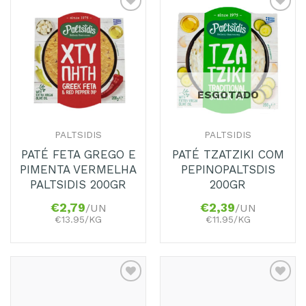
Adicionar
Adicionar
aos
aos
Favoritos
Favoritos
ESGOTADO
PALTSIDIS
PALTSIDIS
PATÉ FETA GREGO E
PATÉ TZATZIKI COM
PIMENTA VERMELHA
PEPINOPALTSDIS
PALTSIDIS 200GR
200GR
€
2,79
€
2,39
/UN
/UN
€13.95/KG
€11.95/KG
Adicionar
Adicionar