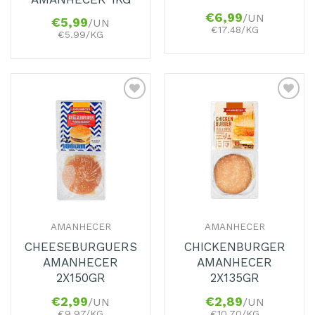
€
6,99
/UN
€
5,99
/UN
€17.48/KG
€5.99/KG
Adicionar
Adicionar
aos
aos
Favoritos
Favoritos
AMANHECER
AMANHECER
CHEESEBURGUERS
CHICKENBURGER
AMANHECER
AMANHECER
2X150GR
2X135GR
€
2,99
€
2,89
/UN
/UN
€9.97/KG
€10.70/KG