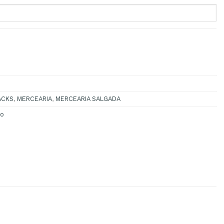
 LAY'S 85GR
ACKS
,
MERCEARIA
,
MERCEARIA SALGADA
o