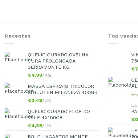
Recentes
Top venda
QUEIJO CURADO OVELHA
VI
CURA PROLONGADA
75
SERRAMONTE KG
€
7
€
4,99
/KG
CE
MASSA ESPIRAIS TRICOLOR
ÁL
S/GLUTEN MILANEZA 400GR
€
1
€
2,49
/UN
LE
QUEIJO CURADO FLOR DO
PA
VALE 4X100GR
€
0
€
4,39
/UN
LE
BOLO LAGARTOS MONTE
20