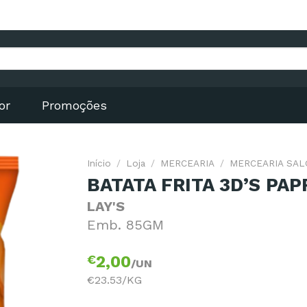
or
Promoções
Início
/
Loja
/
MERCEARIA
/
MERCEARIA SA
BATATA FRITA 3D’S PAP
LAY'S
Emb. 85GM
€
2,00
/UN
€23.53/KG