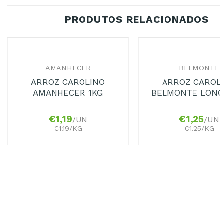
PRODUTOS RELACIONADOS
+
+
AMANHECER
BELMONTE
ARROZ CAROLINO
ARROZ CARO
AMANHECER 1KG
BELMONTE LON
€
1,19
€
1,25
/UN
/UN
€1.19/KG
€1.25/KG