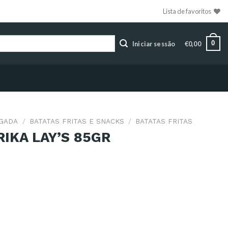
Lista de favoritos
0
Iniciar sessão
€
0,00
LGADA
/
BATATAS FRITAS E SNACKS
/
BATATAS FRITAS
RIKA LAY’S 85GR