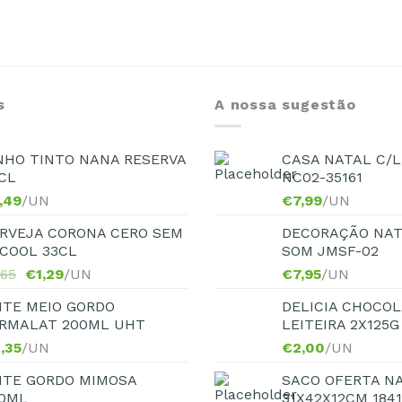
s
A nossa sugestão
NHO TINTO NANA RESERVA
CASA NATAL C/L
CL
NC02-35161
,49
/UN
€
7,99
/UN
RVEJA CORONA CERO SEM
DECORAÇÃO NAT
COOL 33CL
SOM JMSF-02
,65
€
1,29
/UN
€
7,95
/UN
ITE MEIO GORDO
DELICIA CHOCOL
RMALAT 200ML UHT
LEITEIRA 2X125G
,35
/UN
€
2,00
/UN
ITE GORDO MIMOSA
SACO OFERTA N
0ML
31X42X12CM 184