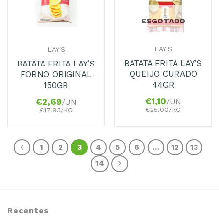
ESGOTADO
LAY'S
LAY'S
BATATA FRITA LAY’S
BATATA FRITA LAY’S
QUEIJO CURADO
FORNO ORIGINAL
44GR
150GR
€
1,10
/UN
€
2,69
/UN
€25.00/KG
€17.93/KG
1
2
3
4
5
6
…
12
13
14
Recentes