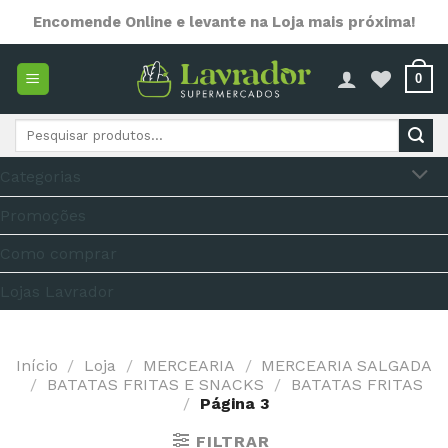
Skip
Encomende Online e levante na Loja mais próxima!
to
content
0
Pesquisar
por:
Categorias
Promoções
Como comprar
Lojas Lavrador
Início
/
Loja
/
MERCEARIA
/
MERCEARIA SALGADA
/
BATATAS FRITAS E SNACKS
/
BATATAS FRITAS
/
Página 3
FILTRAR