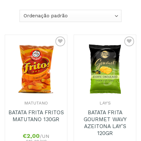
Adicionar
Adicionar
aos
aos
Favoritos
Favoritos
MATUTANO
LAY'S
BATATA FRITA FRITOS
BATATA FRITA
MATUTANO 130GR
GOURMET WAVY
AZEITONA LAY’S
120GR
€
2,00
/UN