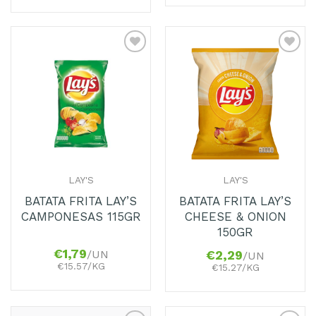
Adicionar
Adicionar
aos
aos
Favoritos
Favoritos
LAY'S
LAY'S
BATATA FRITA LAY’S
BATATA FRITA LAY’S
CAMPONESAS 115GR
CHEESE & ONION
150GR
€
1,79
/UN
€
2,29
/UN
€15.57/KG
€15.27/KG