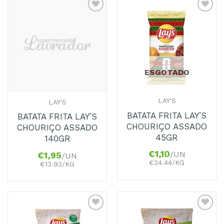
Adicionar
Adicionar
aos
aos
Favoritos
Favoritos
ESGOTADO
LAY'S
LAY'S
BATATA FRITA LAY’S
BATATA FRITA LAY’S
CHOURIÇO ASSADO
CHOURIÇO ASSADO
45GR
140GR
€
1,10
/UN
€
1,95
/UN
€24.44/KG
€13.93/KG