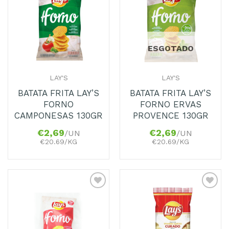
Adicionar
Adicionar
aos
aos
Favoritos
Favoritos
ESGOTADO
LAY'S
LAY'S
BATATA FRITA LAY’S
BATATA FRITA LAY’S
FORNO
FORNO ERVAS
CAMPONESAS 130GR
PROVENCE 130GR
€
2,69
€
2,69
/UN
/UN
€20.69/KG
€20.69/KG
Adicionar
Adicionar
aos
aos
Favoritos
Favoritos