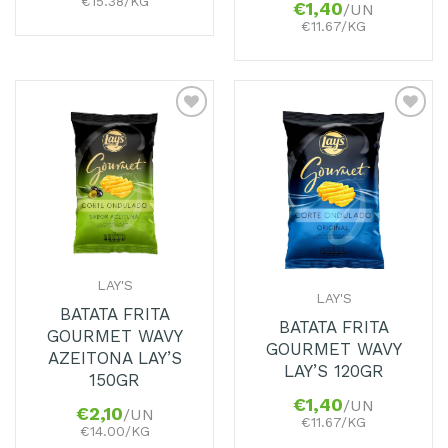
€15.38/KG
€
1,40
/UN
€11.67/KG
Adicionar
Adicionar
aos
aos
Favoritos
Favoritos
LAY'S
LAY'S
BATATA FRITA
BATATA FRITA
GOURMET WAVY
GOURMET WAVY
AZEITONA LAY’S
LAY’S 120GR
150GR
€
1,40
/UN
€
2,10
/UN
€11.67/KG
€14.00/KG