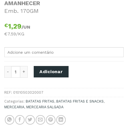
AMANHECER
Emb. 170GM
€
1,29
/UN
€7.59/KG
Quantidade de BATATA FRITA AMANHECER ONDULADA 170
Adicionar
REF:
01010503020007
Categorias:
BATATAS FRITAS
,
BATATAS FRITAS E SNACKS
,
MERCEARIA
,
MERCEARIA SALGADA