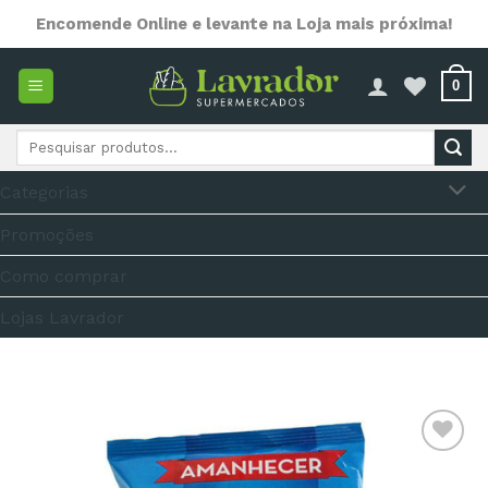
Skip
Encomende Online e levante na Loja mais próxima!
to
content
0
Pesquisar
por:
Categorias
Promoções
Como comprar
Lojas Lavrador