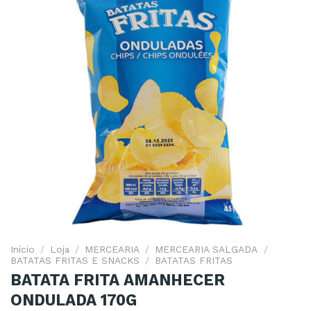
Adicionar
aos
Favoritos
Início
/
Loja
/
MERCEARIA
/
MERCEARIA SALGADA
/
BATATAS FRITAS E SNACKS
/
BATATAS FRITAS
BATATA FRITA AMANHECER
ONDULADA 170G