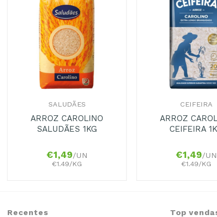
+
+
SALUDÃES
CEIFEIRA
ARROZ CAROLINO
ARROZ CARO
SALUDÃES 1KG
CEIFEIRA 1
€
1,49
€
1,49
/UN
/UN
€1.49/KG
€1.49/KG
Recentes
Top venda