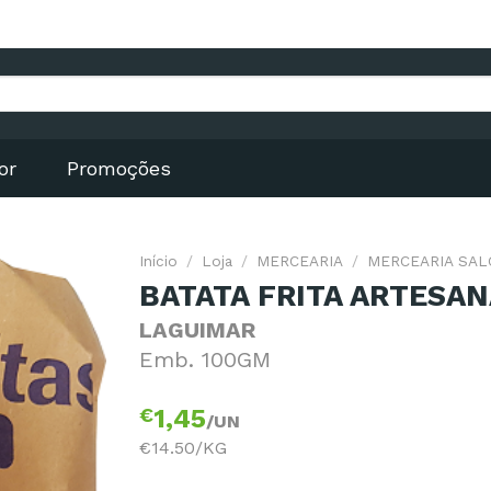
or
Promoções
Início
/
Loja
/
MERCEARIA
/
MERCEARIA SA
BATATA FRITA ARTESA
LAGUIMAR
Emb. 100GM
€
1,45
/UN
€14.50/KG