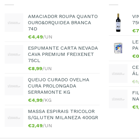
AMACIADOR ROUPA QUANTO
VI
OURO&ORQUIDEA BRANCA
75
74D
€
7
€
4,49
/UN
LE
ESPUMANTE CARTA NEVADA
PA
CAVA PREMIUM FREIXENET
€
0
75CL
CE
€
8,99
/UN
ÁL
QUEIJO CURADO OVELHA
€
1
CURA PROLONGADA
SERRAMONTE KG
FI
NA
€
4,99
/KG
€
1
MASSA ESPIRAIS TRICOLOR
S/GLUTEN MILANEZA 400GR
€
2,49
/UN