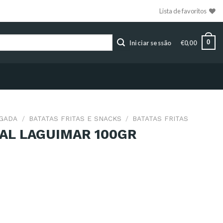
Lista de favoritos
0
Iniciar sessão
€
0,00
LGADA
/
BATATAS FRITAS E SNACKS
/
BATATAS FRITAS
NAL LAGUIMAR 100GR