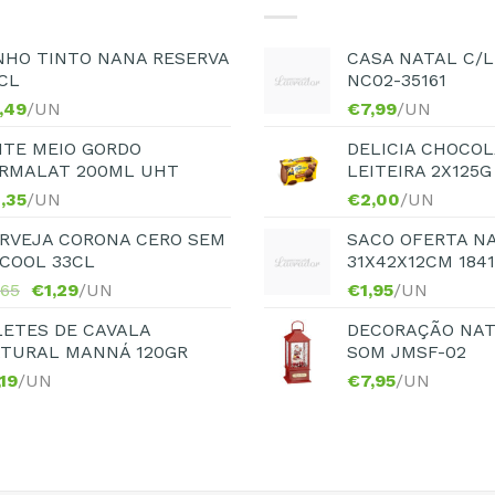
NHO TINTO NANA RESERVA
CASA NATAL C/L
CL
NC02-35161
,49
/UN
€
7,99
/UN
ITE MEIO GORDO
DELICIA CHOCOL
RMALAT 200ML UHT
LEITEIRA 2X125G
,35
/UN
€
2,00
/UN
RVEJA CORONA CERO SEM
SACO OFERTA N
COOL 33CL
31X42X12CM 184
,65
€
1,29
/UN
€
1,95
/UN
LETES DE CAVALA
DECORAÇÃO NAT
TURAL MANNÁ 120GR
SOM JMSF-02
,19
/UN
€
7,95
/UN