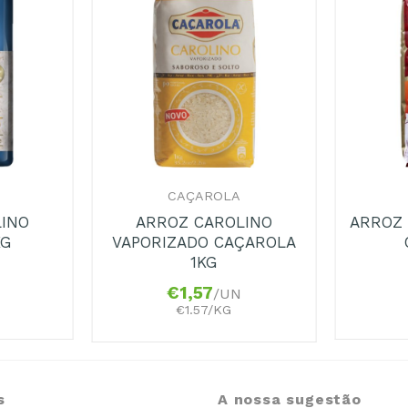
+
+
CAÇAROLA
LINO
ARROZ CAROLINO
ARROZ
KG
VAPORIZADO CAÇAROLA
1KG
€
1,57
/UN
€1.57/KG
s
A nossa sugestão