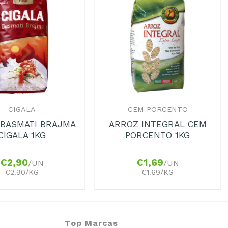
+
CIGALA
CEM PORCENTO
 BASMATI BRAJMA
ARROZ INTEGRAL CEM
CIGALA 1KG
PORCENTO 1KG
€
2,90
€
1,69
/UN
/UN
€2.90/KG
€1.69/KG
Top Marcas