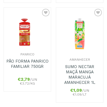
Adicionar
Adicionar
aos
aos
Favoritos
Favoritos
PANRICO
AMANHECER
PÃO FORMA PANRICO
FAMILIAR 750GR
SUMO NECTAR
MAÇÃ MANGA
MARACUJÁ
€
2,79
/UN
AMANHECER 1L
€3.72/KG
€
1,09
/UN
€1.09/LT