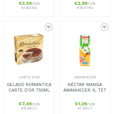
€
3,59
€
2,99
/UN
/UN
€1.80/KG
€19.17/KG
Adicionar
Adicionar
aos
aos
Favoritos
Favoritos
CARTE D'OR
AMANHECER
GELADO ROMANTICA
NÉCTAR MANGA
CARTE D’OR 750ML
AMANHECER 1L TET
€
7,49
€
1,29
/UN
/UN
€9.99/LT
€1.29/LT