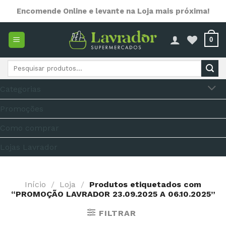
Skip
Encomende Online e levante na Loja mais próxima!
to
content
0
Pesquisar
por:
Categorias
Promoções
Como comprar
Lojas Lavrador
Início
/
Loja
/
Produtos etiquetados com
“PROMOÇÃO LAVRADOR 23.09.2025 A 06.10.2025”
FILTRAR