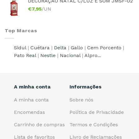
DECORAÇÃO NATAL C/LUZ E SOM JMSF-02
€
7,95
/UN
Top Marcas
Sidul
|
Cuétara
|
Delta
|
Gallo
|
Cem Porcento
|
Pato Real
|
Nestle
|
Nacional
|
Alpro...
A minha conta
Informações
A minha conta
Sobre nós
Encomendas
Política de Privacidade
Carrinho de compras
Termos e Condições
Lista de favoritos
Livro de Reclamações