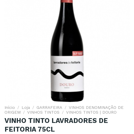
Início
/
Loja
/
GARRAFEIRA
/
VINHOS DENOMINAÇÃO DE
ORIGEM
/
VINHOS TINTOS
/
VINHOS TINTOS | DOURO
VINHO TINTO LAVRADORES DE
FEITORIA 75CL