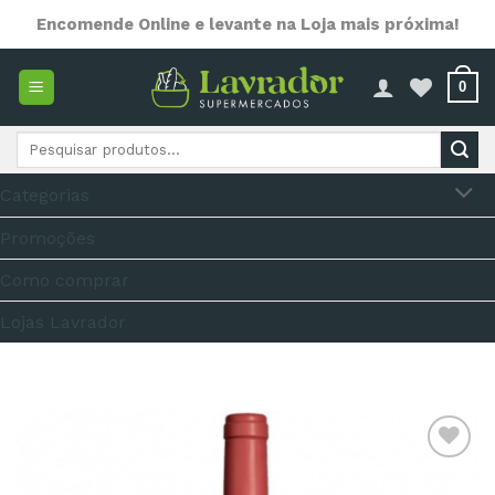
Skip
Encomende Online e levante na Loja mais próxima!
to
content
0
Pesquisar
por:
Categorias
Promoções
Como comprar
Lojas Lavrador